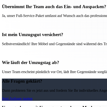
Übernimmt Ihr Team auch das Ein- und Auspacken?
Ja, unser Full-Service-Paket umfasst auf Wunsch auch das professio
Ist mein Umzugsgut versichert?
Selbstverständlich! Ihre Möbel und Gegenstände sind während des Tra
Wie läuft der Umzugstag ab?
Unser Team erscheint pünktlich vor Ort, lädt Ihre Gegenstände sorgfälti
Alle Fragen geklärt?
Dann probieren Sie es jetzt aus und fordern Sie Ihr individuelles Ang
Jetzt Anfrage starten