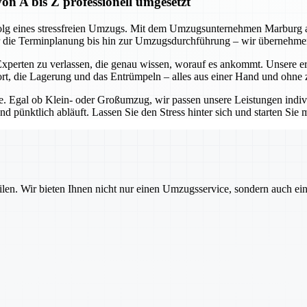
A bis Z professionell umgesetzt
olg eines stressfreien Umzugs. Mit dem Umzugsunternehmen Marburg an 
ber die Terminplanung bis hin zur Umzugsdurchführung – wir übernehmen 
perten zu verlassen, die genau wissen, worauf es ankommt. Unsere e
rt, die Lagerung und das Entrümpeln – alles aus einer Hand und ohne 
ie. Egal ob Klein- oder Großumzug, wir passen unsere Leistungen indivi
d pünktlich abläuft. Lassen Sie den Stress hinter sich und starten Sie 
ilen. Wir bieten Ihnen nicht nur einen Umzugsservice, sondern auch ei