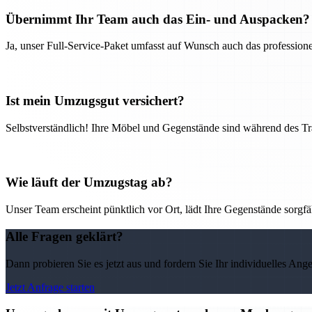
Übernimmt Ihr Team auch das Ein- und Auspacken?
Ja, unser Full-Service-Paket umfasst auf Wunsch auch das professio
Ist mein Umzugsgut versichert?
Selbstverständlich! Ihre Möbel und Gegenstände sind während des Tra
Wie läuft der Umzugstag ab?
Unser Team erscheint pünktlich vor Ort, lädt Ihre Gegenstände sorgfälti
Alle Fragen geklärt?
Dann probieren Sie es jetzt aus und fordern Sie Ihr individuelles Ang
Jetzt Anfrage starten