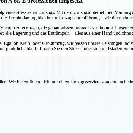
A bis Z professionell umgesetzt
olg eines stressfreien Umzugs. Mit dem Umzugsunternehmen Marburg an 
ber die Terminplanung bis hin zur Umzugsdurchführung – wir übernehmen 
perten zu verlassen, die genau wissen, worauf es ankommt. Unsere e
rt, die Lagerung und das Entrümpeln – alles aus einer Hand und ohne 
ie. Egal ob Klein- oder Großumzug, wir passen unsere Leistungen indivi
d pünktlich abläuft. Lassen Sie den Stress hinter sich und starten Sie 
ilen. Wir bieten Ihnen nicht nur einen Umzugsservice, sondern auch ei