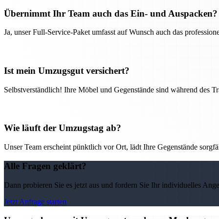
Übernimmt Ihr Team auch das Ein- und Auspacken?
Ja, unser Full-Service-Paket umfasst auf Wunsch auch das professio
Ist mein Umzugsgut versichert?
Selbstverständlich! Ihre Möbel und Gegenstände sind während des Tra
Wie läuft der Umzugstag ab?
Unser Team erscheint pünktlich vor Ort, lädt Ihre Gegenstände sorgfälti
Alle Fragen geklärt?
Dann probieren Sie es jetzt aus und fordern Sie Ihr individuelles Ang
Jetzt Anfrage starten