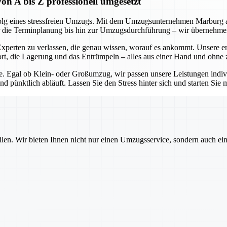
A bis Z professionell umgesetzt
olg eines stressfreien Umzugs. Mit dem Umzugsunternehmen Marburg an 
ber die Terminplanung bis hin zur Umzugsdurchführung – wir übernehmen 
perten zu verlassen, die genau wissen, worauf es ankommt. Unsere e
rt, die Lagerung und das Entrümpeln – alles aus einer Hand und ohne 
ie. Egal ob Klein- oder Großumzug, wir passen unsere Leistungen indivi
d pünktlich abläuft. Lassen Sie den Stress hinter sich und starten Sie 
ilen. Wir bieten Ihnen nicht nur einen Umzugsservice, sondern auch ei