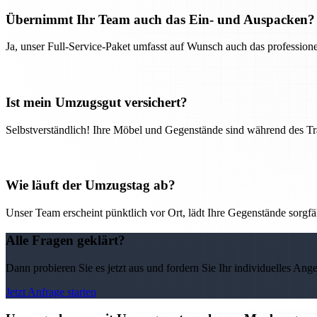
Übernimmt Ihr Team auch das Ein- und Auspacken?
Ja, unser Full-Service-Paket umfasst auf Wunsch auch das professio
Ist mein Umzugsgut versichert?
Selbstverständlich! Ihre Möbel und Gegenstände sind während des Tra
Wie läuft der Umzugstag ab?
Unser Team erscheint pünktlich vor Ort, lädt Ihre Gegenstände sorgfälti
Alle Fragen geklärt?
Dann probieren Sie es jetzt aus und fordern Sie Ihr individuelles Ang
Jetzt Anfrage starten