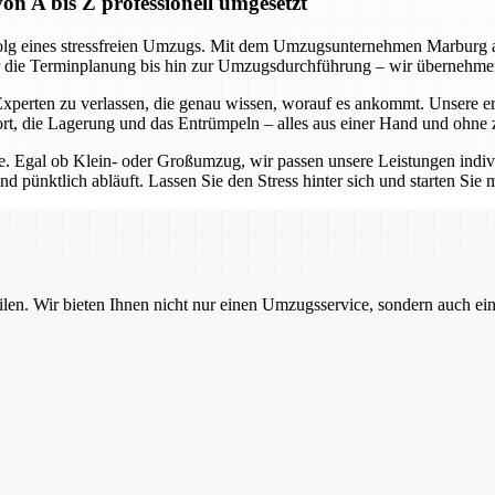
A bis Z professionell umgesetzt
olg eines stressfreien Umzugs. Mit dem Umzugsunternehmen Marburg an 
ber die Terminplanung bis hin zur Umzugsdurchführung – wir übernehmen 
perten zu verlassen, die genau wissen, worauf es ankommt. Unsere e
rt, die Lagerung und das Entrümpeln – alles aus einer Hand und ohne 
ie. Egal ob Klein- oder Großumzug, wir passen unsere Leistungen indivi
d pünktlich abläuft. Lassen Sie den Stress hinter sich und starten Sie 
ilen. Wir bieten Ihnen nicht nur einen Umzugsservice, sondern auch ei